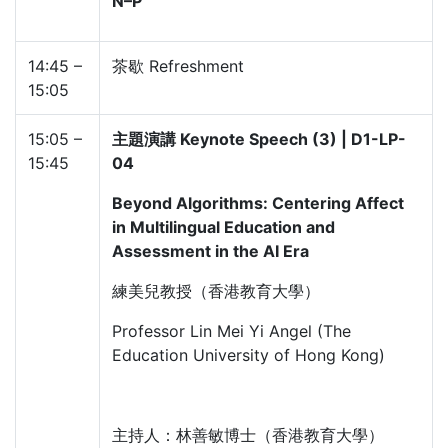
N–P
14:45 –
茶歇 Refreshment
15:05
15:05 –
主題演講 Keynote Speech (3) | D1-LP-
15:45
04
Beyond Algorithms: Centering Affect
in Multilingual Education and
Assessment in the AI Era
練美兒教授（香港教育大學）
Professor Lin Mei Yi Angel (The
Education University of Hong Kong)
主持人：林善敏博士（香港教育大學）