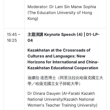
Moderator: Dr Lam Sin Manw Sophia
(The Education University of Hong
Kong)
15:45 –
主題演講 Keynote Speech (4) | D1-LP-
16:25
04
Kazakhstan at the Crossroads of
Cultures and Languages: New
Horizons for International and China-
Kazakhstan Educational Cooperation
迪娜拉·道恩博士（阿里法拉比哈薩克國立大
學／哈薩克國立女子師範大學）
Dr Dinara Dauyen (Al-Farabi Kazakh
National University/Kazakh National
Women's Teacher Training University)