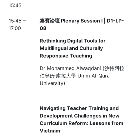
15:45
15:45 –
嘉賓論壇 Plenary Session I | D1-LP-
17:00
08
Rethinking Digital Tools for
Multilingual and Culturally
Responsive Teaching
Dr Mohammed Alwaqdani (沙特阿拉
伯烏姆·庫拉大學 Umm Al-Qura
University)
Navigating Teacher Training and
Development Challenges in New
Curriculum Reform: Lessons from
Vietnam