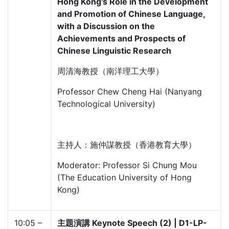
Hong Kong's Role in the Development
and Promotion of Chinese Language,
with a Discussion on the
Achievements and Prospects of
Chinese Linguistic Research
周清海教授（南洋理工大學）
Professor Chew Cheng Hai (Nanyang
Technological University)
主持人：施仲謀教授（香港教育大學）
Moderator: Professor Si Chung Mou
(The Education University of Hong
Kong)
10:05 –
主題演講 Keynote Speech (2) | D1-LP-