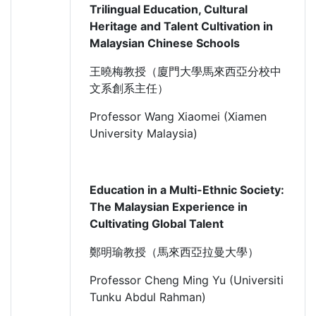
Trilingual Education, Cultural
Heritage and Talent Cultivation in
Malaysian Chinese Schools
王曉梅教授（廈門大學馬來西亞分校中
文系創系主任）
Professor Wang Xiaomei (Xiamen
University Malaysia)
Education in a Multi-Ethnic Society:
The Malaysian Experience in
Cultivating Global Talent
鄭明瑜教授（馬來西亞拉曼大學）
Professor Cheng Ming Yu (Universiti
Tunku Abdul Rahman)