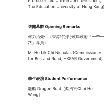
Professor Lee Chi Kin John (President,
The Education University of Hong Kong)
致開幕辭 Opening Remarks
何力治先生（香港特別行政區政府「一帶一
路」專員）
Mr Ho Lik Chi Nicholas (Commissioner
for Belt and Road, HKSAR Government)
學生表演 Student Performance
龍船 Dragon Boat（蔡浩宏Choi Ho
Wang）